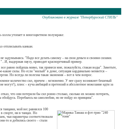
Опубликовано в журнале "Петербургский СТИЛЬ"
к-холла утопает в многоцветном полумраке.
о отплясывать канкан.
 не задумываясь: "Надо все делать самому – на свои деньги и своими силами.
. "...И, выдержав паузу, приводит красноречивый пример.
все равно пойдешь мимо, так принеси мне, пожалуйста, стакан воды". Заметьте,
 кое-какие силы. Но если "милый" в доме, ситуация кардинально меняется –
ргии. Но всегда ли полезна такая экономия – вот в чем вопрос.
громное количество сил, причем – мгновенно. У нее сразу возникнет бешеный
ть не могут!), плюс – куча амбиций и претензий и абсолютное нежелание идти за
отказ, что они потеряли бы сил ровно столько, сколько их можно потерять,
 обойдусь. Перебьюсь на самолюбии, но не пойду из принципа".
ся танцами, мой вес равнялся 100
в спорте, ни в танцах. Но
шек, чьи параметры соответствовали
они-то и добились своего – стали