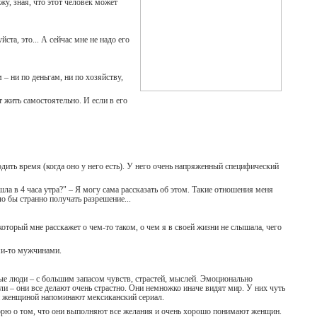
жу, зная, что этот человек может
ста, это... А сейчас мне не надо его
– ни по деньгам, ни по хозяйству,
т жить самостоятельно. И если в его
одить время (когда оно у него есть). У него очень напряженный специфический
шла в 4 часа утра?" – Я могу сама рассказать об этом. Такие отношения меня
о бы странно получать разрешение...
оторый мне расскажет о чем-то таком, о чем я в своей жизни не слышала, чего
ми-то мужчинами.
ные люди – с большим запасом чувств, страстей, мыслей. Эмоционально
ли – они все делают очень страстно. Они немножко иначе видят мир. У них чуть
 и женщиной напоминают мексиканский сериал.
ворю о том, что они выполняют все желания и очень хорошо понимают женщин.