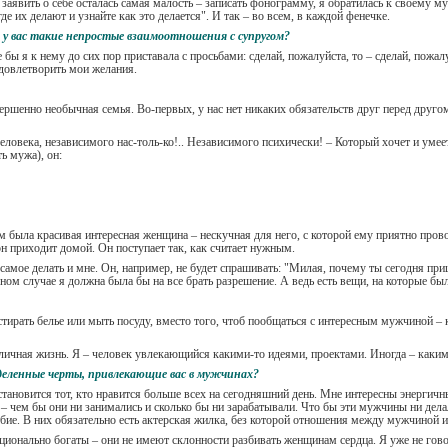
 заявить о себе осталась самая малость – записать фонограмму, я обратилась к своему му
е их делают и узнайте как это делается". И так – во всем, в каждой фенечке.
 у вас такие непростые взаимоотношения с супругом?
ы я к нему до сих пор приставала с просьбами: сделай, пожалуйста, то – сделай, пожалуй
удовлетворить мои желания.
ершенно необычная семья. Во-первых, у нас нет никаких обязательств друг перед другом 
еловека, независимого нас-толь-ко!.. Независимого психически! – Который хочет и умее
ь мужа), он:
им была красивая интересная женщина – нескучная для него, с которой ему приятно пров
 он приходит домой. Он поступает так, как считает нужным.
 самое делать и мне. Он, например, не будет спрашивать: "Милая, почему ты сегодня при
ом случае я должна была бы на все брать разрешение. А ведь есть вещи, на которые был
тирать белье или мыть посуду, вместо того, чтоб пообщаться с интересным мужчиной – к
личная жизнь. Я – человек увлекающийся какими-то идеями, проектами. Иногда – каки
еделенные черты, привлекающие вас в мужчинах?
становится тот, кто нравится больше всех на сегодняшний день. Мне интересны энергич
– чем бы они ни занимались и сколько бы ни зарабатывали. Что бы эти мужчины ни дела
юбие. В них обязательно есть актерская жилка, без которой отношения между мужчиной
ционально богаты – они не имеют склонности разбивать женщинам сердца. Я уже не го