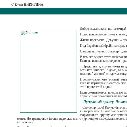
© Елена НИКИТИНА
Добро пожаловать, незнакомцы! 
Голос конферансье тонет в акк
Жизнь прекрасна! Девушки – пр
Под барабанный брейк на сцену 
Овации заглушают оркестр. Еди
В чем же секрет этого невероятн
Если ты взялся за свое дело – р
– Представьте, кто-то лежит на 
если нет "милого" в доме, то он
наличие "милого" свидетельствуе
Предположим, что "милый" отвеча
гнев на партнера (из-за того, чт
этой проклятой водой.
Если сомневаетесь, предлагаю пр
хорошенько отжавшись на боди-б
– Прекрасный пример. Но как
– Самое прямое! Какую бы мы де
килограммам. И мне очень хотело
формировать группу мне пришлос
моим. Но тренировок (а они, надо сказать, изнуряющие) выдержали не все. В 
артистками.