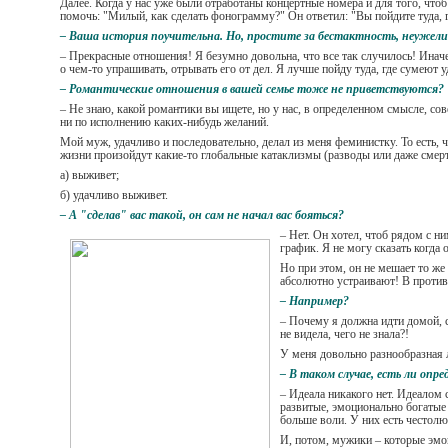
Далее. Когда у нас уже были отработаны концертные номера и для того, чтоб
помочь: "Милый, как сделать фонограмму?" Он ответил: "Вы пойдите туда, гд
– Ваша история поучительна. Но, простите за бестактность, неужели
– Прекрасные отношения! Я безумно довольна, что все так случилось! Иначе б
о чем-то упрашивать, отрывать его от дел. Я лучше пойду туда, где сумеют 
– Романтические отношения в вашей семье тоже не приветствуются?
– Не знаю, какой романтики вы ищете, но у нас, в определенном смысле, сов
ни по исполнению каких-нибудь желаний.
Мой муж, удачливо и последовательно, делал из меня феминистку. То есть, ч
жизни произойдут какие-то глобальные катаклизмы (разводы или даже смерт
а) выживет;
б) удачливо выживет.
– А "сделав" вас такой, он сам не начал вас бояться?
– Нет. Он хотел, чтоб рядом с н
график. Я не могу сказать когда
Но при этом, он не мешает то же
абсолютно устраивают! В противн
– Например?
– Почему я должна идти домой, с
не видела, чего не знала?!
У меня довольно разнообразная 
– В таком случае, есть ли опр
– Идеала никакого нет. Идеалом 
развитые, эмоционально богатые 
больше воли. У них есть честол
И, потом, мужики – которые эмо