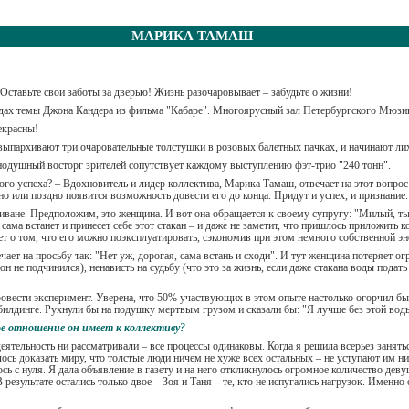
МАРИКА ТАМАШ
Оставьте свои заботы за дверью! Жизнь разочаровывает – забудьте о жизни!
ордах темы Джона Кандера из фильма "Кабаре". Многоярусный зал Петербургского Мюзи
екрасны!
выпархивают три очаровательные толстушки в розовых балетных пачках, и начинают лих
нодушный восторг зрителей сопутствует каждому выступлению фэт-трио "240 тонн".
ого успеха? – Вдохновитель и лидер коллектива, Марика Тамаш, отвечает на этот вопрос
ано или поздно появится возможность довести его до конца. Придут и успех, и признание
диване. Предположим, это женщина. И вот она обращается к своему супругу: "Милый, ты 
а сама встанет и принесет себе этот стакан – и даже не заметит, что пришлось приложить
т о том, что его можно поэксплуатировать, сэкономив при этом немного собственной эне
ет на просьбу так: "Нет уж, дорогая, сама встань и сходи". И тут женщина потеряет о
о он не подчинился), ненависть на судьбу (что это за жизнь, если даже стакана воды пода
овести эксперимент. Уверена, что 50% участвующих в этом опыте настолько огорчил бы 
илдинге. Рухнули бы на подушку мертвым грузом и сказали бы: "Я лучше без этой воды
ое отношение он имеет к коллективу?
ятельность ни рассматривали – все процессы одинаковы. Когда я решила всерьез занять
сь доказать миру, что толстые люди ничем не хуже всех остальных – не уступают им ни 
ь с нуля. Я дала объявление в газету и на него откликнулось огромное количество деву
результате остались только двое – Зоя и Таня – те, кто не испугались нагрузок. Именно 